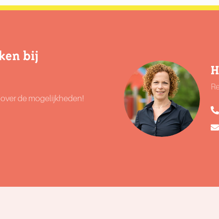
ken bij
H
Re
r over de mogelijkheden!