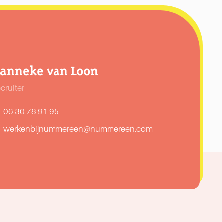
anneke van Loon
cruiter
06 30 78 91 95
werkenbijnummereen@nummereen.com