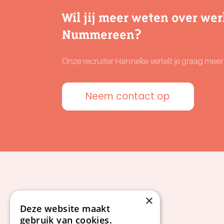
Wil jij meer weten over wer
Nummereen?
Onze recruiter Hanneke vertelt je graag mee
Neem contact op
×
Deze website maakt
gebruik van cookies.