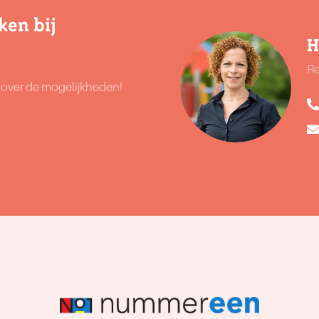
ken bij
H
Re
r over de mogelijkheden!