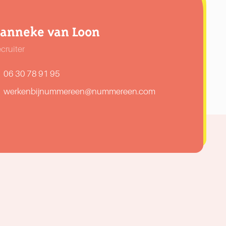
anneke van Loon
cruiter
06 30 78 91 95
werkenbijnummereen@nummereen.com