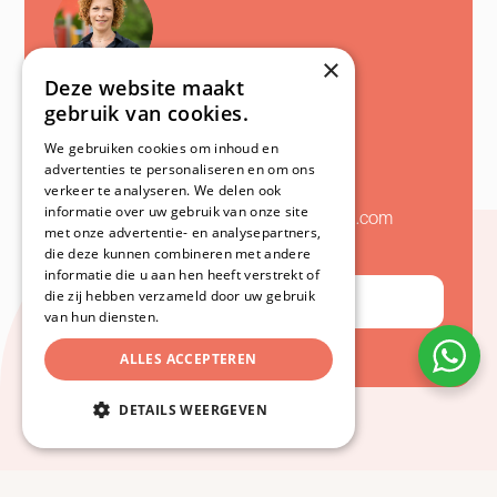
×
Deze website maakt
gebruik van cookies.
Hanneke van Loon
Recruiter
We gebruiken cookies om inhoud en
advertenties te personaliseren en om ons
06 30 78 91 95
verkeer te analyseren. We delen ook
informatie over uw gebruik van onze site
werkenbijnummereen@nummereen.com
met onze advertentie- en analysepartners,
die deze kunnen combineren met andere
informatie die u aan hen heeft verstrekt of
die zij hebben verzameld door uw gebruik
Neem contact op
van hun diensten.
ALLES ACCEPTEREN
DETAILS WEERGEVEN