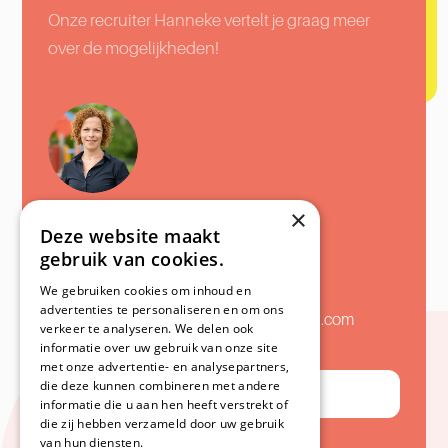
Onze recruiter Hanneke vertelt je graag meer
over de mogelijkheden!
×
Hanneke van Loon
Deze website maakt
Recruiter
gebruik van cookies.
We gebruiken cookies om inhoud en
06 30 78 91 95
advertenties te personaliseren en om ons
werkenbijnummereen@nummereen.com
verkeer te analyseren. We delen ook
informatie over uw gebruik van onze site
met onze advertentie- en analysepartners,
die deze kunnen combineren met andere
Neem contact op
informatie die u aan hen heeft verstrekt of
die zij hebben verzameld door uw gebruik
van hun diensten.