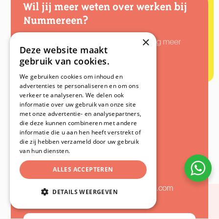
Wil jij meer weten over werken bij
Nummereen?
×
Onze recruiter Hanneke vertelt je graag meer
Deze website maakt
over de mogelijkheden!
gebruik van cookies.
We gebruiken cookies om inhoud en
advertenties te personaliseren en om ons
verkeer te analyseren. We delen ook
informatie over uw gebruik van onze site
met onze advertentie- en analysepartners,
die deze kunnen combineren met andere
informatie die u aan hen heeft verstrekt of
Hanneke van Loon
die zij hebben verzameld door uw gebruik
van hun diensten.
Recruiter
ALLES ACCEPTEREN
06 30 78 91 95
werkenbijnummereen@nummereen.com
DETAILS WEERGEVEN